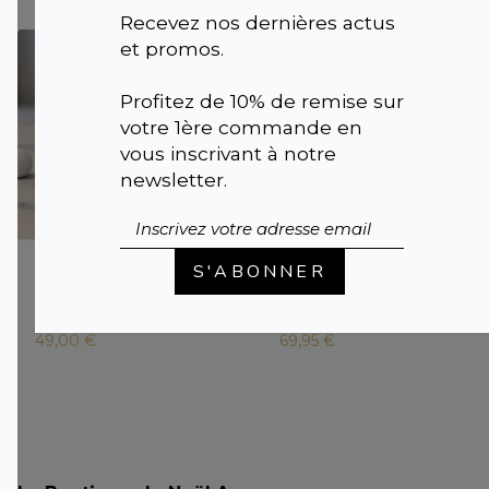
Recevez nos dernières actus
et promos.
Profitez de 10% de remise sur
votre 1ère commande en
vous inscrivant à notre
newsletter.
DIFFUSEUR A
DIFFUSEUR
S'ABONNER
TIGES |
FIDJI
LEONI |
Coloris
Gris/vert
chocolat
49,00 €
69,95 €