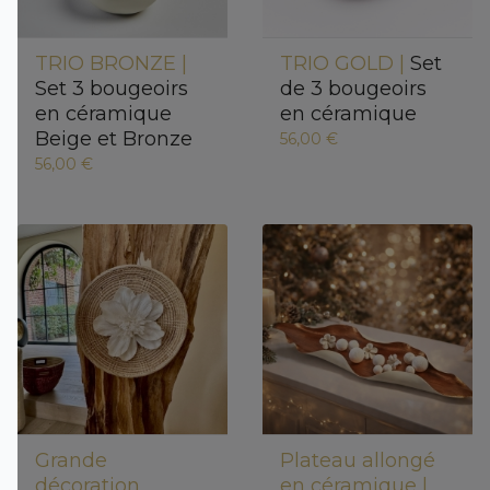
TRIO BRONZE |
TRIO GOLD |
Set
Set 3 bougeoirs
de 3 bougeoirs
en céramique
en céramique
Beige et Bronze
56,00 €
56,00 €
Grande
Plateau allongé
décoration
en céramique |