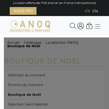
Livraison offerte dès 79€ d'achat (en France métropolitaine)
ANOQ PRO
FR
EN
0
Accueil
Catalogue
La sélection ANOQ
/
/
/
Boutique de Noël
BOUTIQUE DE NOËL
Sélection du moment
Promos du moment
Boutique de Noël
Sélection Saint-Valentin