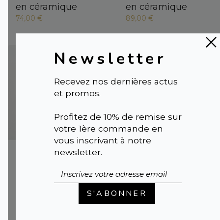
en céramique
en céramique
74,00 €
89,00 €
Newsletter
Recevez nos dernières actus
et promos.
Profitez de 10% de remise sur
votre 1ère commande en
vous inscrivant à notre
TIARI XL |
Boîte
TIARI |
Boîte
newsletter.
décorative en
décorative en
bois d'acacia
bois d'acacia
ornée d'une fleur
ornée d'une fleur
S'ABONNER
en céramique
en céramique
89,00 €
74,00 €