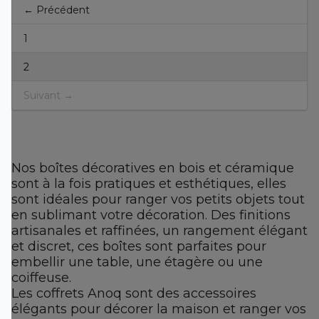
← Précédent
1
2
Suivant →
Nos boîtes décoratives en bois et céramique
sont à la fois pratiques et esthétiques, elles
sont idéales pour ranger vos petits objets tout
en sublimant votre décoration. Des finitions
artisanales et raffinées, un rangement élégant
et discret, ces boîtes sont parfaites pour
embellir une table, une étagère ou une
coiffeuse.
Les coffrets Anoq sont des accessoires
élégants pour décorer la maison et ranger vos