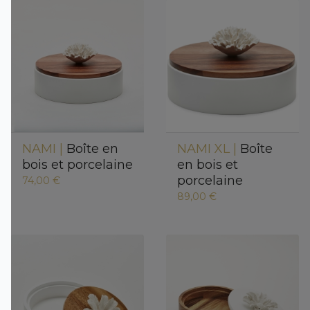
NAMI |
Boîte en
NAMI XL |
Boîte
bois et porcelaine
en bois et
porcelaine
74,00 €
89,00 €