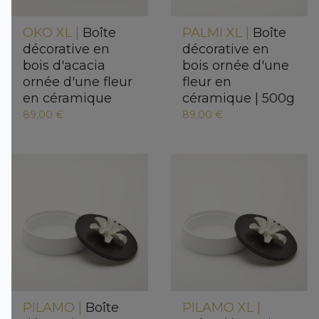
OKO XL |
Boîte
PALMI XL |
Boîte
décorative en
décorative en
bois d'acacia
bois ornée d'une
ornée d'une fleur
fleur en
en céramique
céramique | 500g
89,00 €
89,00 €
PILAMO |
Boîte
PILAMO XL |