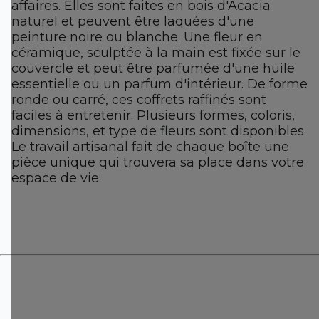
affaires. Elles sont faites en bois d'Acacia
naturel et peuvent être laquées d'une
peinture noire ou blanche. Une fleur en
céramique, sculptée à la main est fixée sur le
couvercle et peut être parfumée d'une huile
essentielle ou un parfum d'intérieur. De forme
ronde ou carré, ces coffrets raffinés sont
faciles à entretenir. Plusieurs formes, coloris,
dimensions, et type de fleurs sont disponibles.
Le travail artisanal fait de chaque boîte une
pièce unique qui trouvera sa place dans votre
espace de vie.