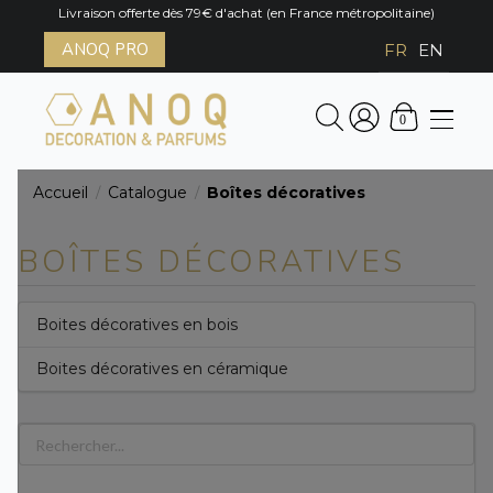
Livraison offerte dès 79€ d'achat (en France métropolitaine)
ANOQ PRO
FR
EN
0
Accueil
Catalogue
Boîtes décoratives
/
/
BOÎTES DÉCORATIVES
Boites décoratives en bois
Boites décoratives en céramique